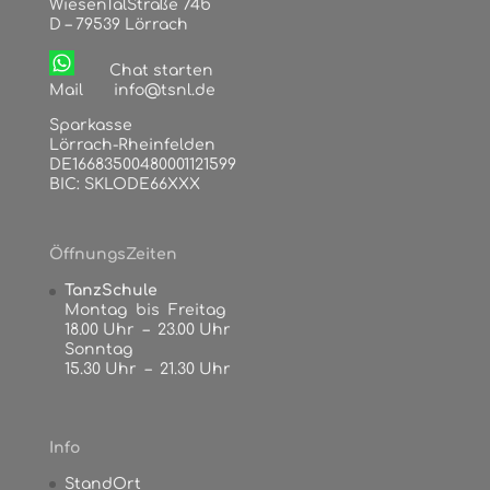
WiesenTalStraße 74b
D – 79539 Lörrach
Chat starten
Mail
info@tsnl.de
Sparkasse
Lörrach-Rheinfelden
DE16683500480001121599
BIC: SKLODE66XXX
ÖffnungsZeiten
TanzSchule
Montag bis Freitag
18.00 Uhr – 23.00 Uhr
Sonntag
15.30 Uhr – 21.30 Uhr
Info
StandOrt