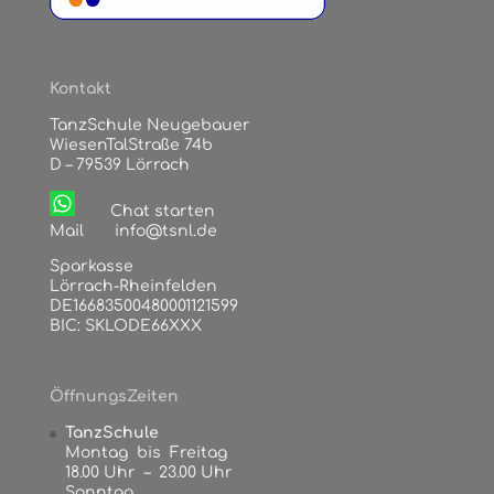
Kontakt
TanzSchule Neugebauer
WiesenTalStraße 74b
D – 79539 Lörrach
Chat starten
Mail
info@tsnl.de
Sparkasse
Lörrach-Rheinfelden
DE16683500480001121599
BIC: SKLODE66XXX
ÖffnungsZeiten
TanzSchule
Montag bis Freitag
18.00 Uhr – 23.00 Uhr
Sonntag